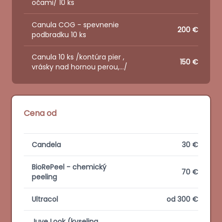
očami/ 10 ks
Canula COG - spevnenie
200 €
podbradku 10 ks
Canula 10 ks /kontúra pier ,
150 €
vrásky nad hornou perou,…/
Cena od
Features
Candela
30 €
BioRePeel - chemický
70 €
peeling
Ultracol
od 300 €
Juve Look (kyselina