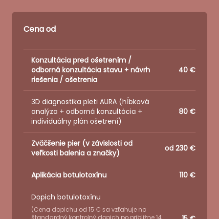
Plans
Cena od
Features
Konzultácia pred ošetrením /
odborná konzultácia stavu + návrh
40 €
riešenia / ošetrenia
3D diagnostika pleti AURA (hĺbková
analýza + odborná konzultácia +
80 €
individuálny plán ošetrení)
Zväčšenie pier (v závislosti od
od 230 €
veľkosti balenia a značky)
Aplikácia botulotoxínu
110 €
Dopich botulotoxínu
(Cena dopichu od 15 € sa vzťahuje na
štandardný kontrolný dopich po približne 14
15 €