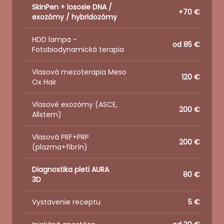
SkinPen + lososie DNA /
+70 €
exozómy / hybridozómy
HDD lampa -
od 85 €
Fotobiodynamická terapia
Vlasová mezoterapia Meso
120 €
Ox Hair
Vlasové exozómy (ASCE,
200 €
Allstem)
Vlasová PRF+PRP
200 €
(plazma+fibrín)
Diagnostika pleti AURA
80 €
3D
Vystavenie receptu
5 €