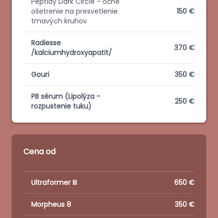
Peptidy Dark Circle - očné
ošetrenie na presvetlenie
150 €
tmavých kruhov
Radiesse
370 €
/kalciumhydroxyapatit/
Gouri
350 €
PB sérum (Lipolýza -
250 €
rozpustenie tuku)
Cena od
Features
Ultraformer III
650 €
Morpheus 8
350 €