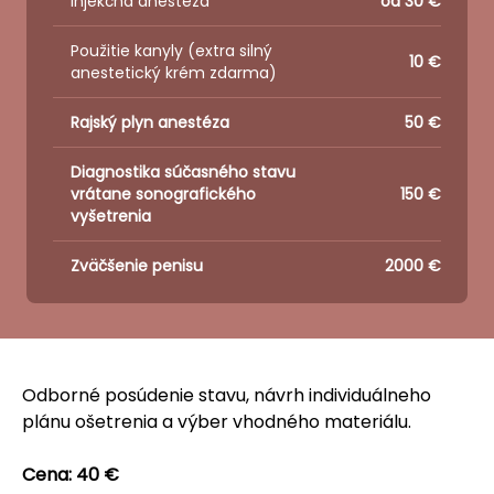
Injekčná anestéza
od 30 €
Použitie kanyly (extra silný
10 €
anestetický krém zdarma)
Rajský plyn anestéza
50 €
Diagnostika súčasného stavu
vrátane sonografického
150 €
vyšetrenia
Zväčšenie penisu
2000 €
Odborné posúdenie stavu, návrh individuálneho
plánu ošetrenia a výber vhodného materiálu.
Cena: 40 €