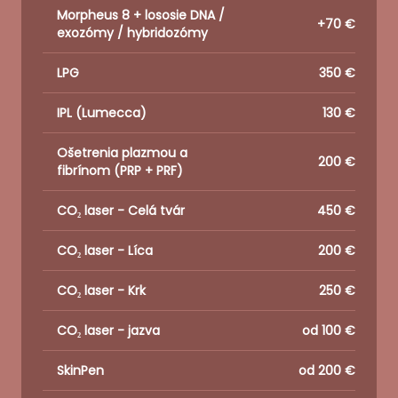
Morpheus 8 + lososie DNA /
+70 €
exozómy / hybridozómy
LPG
350 €
IPL (Lumecca)
130 €
Ošetrenia plazmou a
200 €
fibrínom (PRP + PRF)
CO₂ laser - Celá tvár
450 €
CO₂ laser - Líca
200 €
CO₂ laser - Krk
250 €
CO₂ laser - jazva
od 100 €
SkinPen
od 200 €