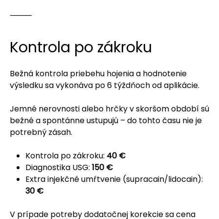
⸻
Kontrola po zákroku
Bežná kontrola priebehu hojenia a hodnotenie
výsledku sa vykonáva po 6 týždňoch od aplikácie.
Jemné nerovnosti alebo hrčky v skoršom období sú
bežné a spontánne ustupujú – do tohto času nie je
potrebný zásah.
Kontrola po zákroku:
40 €
Diagnostika USG:
150 €
Extra injekčné umŕtvenie (supracain/lidocain):
30 €
V prípade potreby dodatočnej korekcie sa cena