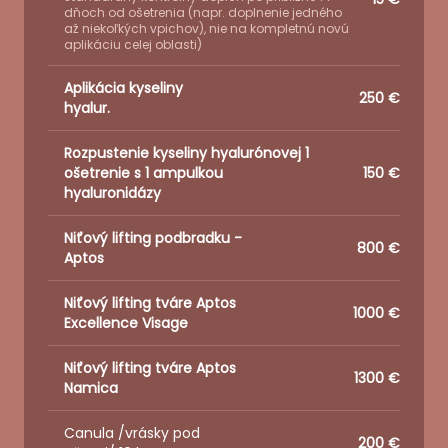
dňoch od ošetrenia (napr. doplnenie jedného
až niekoľkých vpichov), nie na kompletnú novú
aplikáciu celej oblasti)
Aplikácia kyseliny
250 €
hyalur.
Rozpustenie kyseliny hyalurónovej 1
ošetrenie s 1 ampulkou
150 €
hyaluronidázy
Niťový lifting podbradku -
800 €
Aptos
Niťový lifting tváre Aptos
1000 €
Excellence Visage
Niťový lifting tváre Aptos
1300 €
Namica
Canula /vrásky pod
200 €