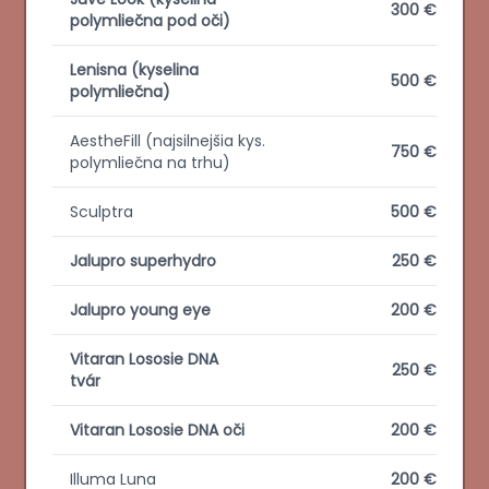
300 €
polymliečna pod oči)
Lenisna (kyselina
500 €
polymliečna)
AestheFill (najsilnejšia kys.
750 €
polymliečna na trhu)
Sculptra
500 €
Jalupro superhydro
250 €
Jalupro young eye
200 €
Vitaran Lososie DNA
250 €
tvár
Vitaran Lososie DNA oči
200 €
Illuma Luna
200 €