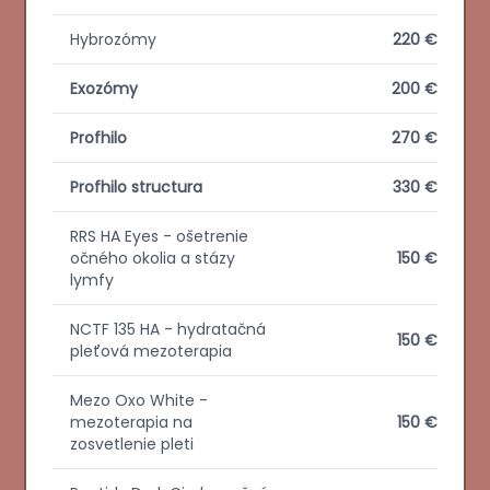
Hybrozómy
220 €
Exozómy
200 €
Profhilo
270 €
Profhilo structura
330 €
RRS HA Eyes - ošetrenie
očného okolia a stázy
150 €
lymfy
NCTF 135 HA - hydratačná
150 €
pleťová mezoterapia
Mezo Oxo White -
mezoterapia na
150 €
zosvetlenie pleti