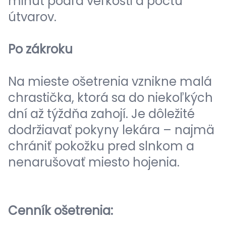
minút podľa veľkosti a počtu
útvarov.
Po zákroku
Na mieste ošetrenia vznikne malá
chrastička, ktorá sa do niekoľkých
dní až týždňa zahojí. Je dôležité
dodržiavať pokyny lekára – najmä
chrániť pokožku pred slnkom a
nenarušovať miesto hojenia.
Cenník ošetrenia: