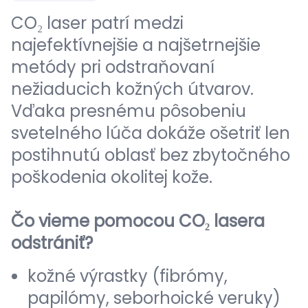
CO₂ laser patrí medzi
najefektívnejšie a najšetrnejšie
metódy pri odstraňovaní
nežiaducich kožných útvarov.
Vďaka presnému pôsobeniu
svetelného lúča dokáže ošetriť len
postihnutú oblasť bez zbytočného
poškodenia okolitej kože.
Čo vieme pomocou CO₂ lasera
odstrániť?
kožné výrastky (fibrómy,
papilómy, seborhoické veruky)