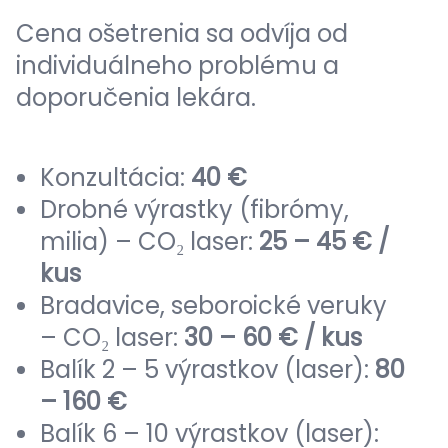
Cena ošetrenia sa odvíja od
individuálneho problému a
doporučenia lekára.
Konzultácia:
40 €
Drobné výrastky (fibrómy,
milia) – CO₂ laser:
25 – 45 € /
kus
Bradavice, seboroické veruky
– CO₂ laser:
30 – 60 € / kus
Balík 2 – 5 výrastkov (laser):
80
– 160 €
Balík 6 – 10 výrastkov (laser):