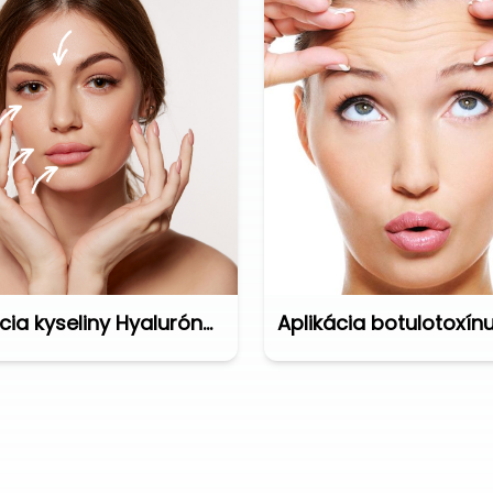
Aplikácia kyseliny Hyalurónovej
Aplikácia botulotoxín