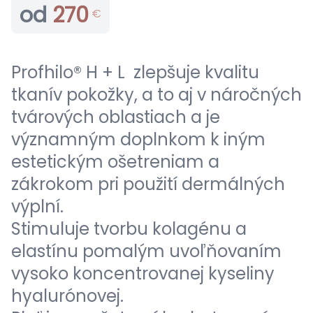
od
270
€
Profhilo® H + L zlepšuje kvalitu
tkanív pokožky, a to aj v náročných
tvárových oblastiach a je
významným doplnkom k iným
estetickým ošetreniam a
zákrokom pri použití dermálných
výplní.
Stimuluje tvorbu kolagénu a
elastínu pomalým uvoľňovaním
vysoko koncentrovanej kyseliny
hyalurónovej.